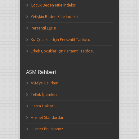
Çocuk Beden Kitle İndeksi
Yetişkin Beden Kitle İndeksi
Persentil Eğrisi
Kız Çocuklar İçin Persentil Tablosu
Erkek Çocuklar İçin Persentil Tablosu
ASM Rehberi
ASM’ye Gelirken
Tetkik İşlemleri
Hasta Hakları
Hizmet Standartları
Hizmet Politikamız