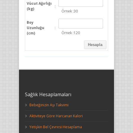
Vücut Ağırlığı
:
(kg)
Örnek :30
Boy
Uzunluğu
:
Örnek :120
(cm)
Sağlık Hesaplamaları
Bebeğinizin Aşı Takvimi
Aktiviteye Göre Harcanan Kalori
Yetişkin Bel Çevresi Hesaplama