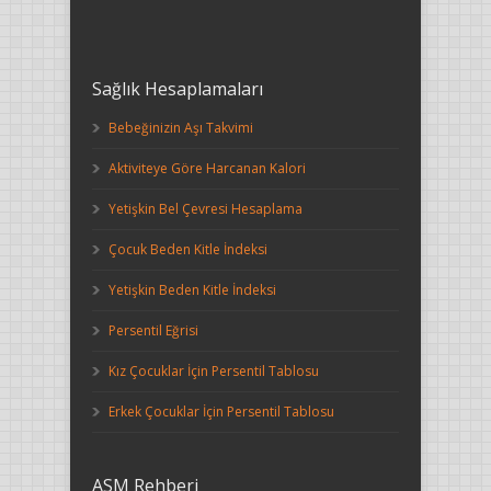
Sağlık Hesaplamaları
Bebeğinizin Aşı Takvimi
Aktiviteye Göre Harcanan Kalori
Yetişkin Bel Çevresi Hesaplama
Çocuk Beden Kitle İndeksi
Yetişkin Beden Kitle İndeksi
Persentil Eğrisi
Kız Çocuklar İçin Persentil Tablosu
Erkek Çocuklar İçin Persentil Tablosu
ASM Rehberi