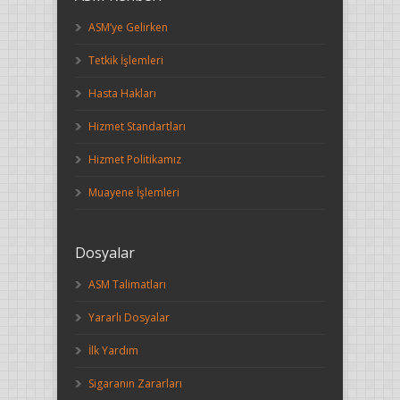
ASM’ye Gelirken
Tetkik İşlemleri
Hasta Hakları
Hizmet Standartları
Hizmet Politikamız
Muayene İşlemleri
Dosyalar
ASM Talimatları
Yararlı Dosyalar
İlk Yardım
Sigaranın Zararları