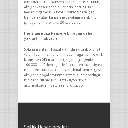
olmaktadır. Tüm kanser ölümlerinin % 30 unun,
akciğer kanserinden ölümlerin ise % 90 ının
nedeni sigaradır. Günde 1 paket sigara içen
birinde akciğer kanserine yakalanma riski hiç
içmeyen birine oranla 20 kat fazladır.
Her sigara sizi kansere bir adım daha
yaklaştırmaktadır !
Solunum sistemi hastalıklarından kronik bronşit
ve amfizemin em önemli nedeni sigaradır. Kronik
bronşitten ölüm oranı hiç sigara içmeyenlerde
100 000 ‘de 3 iken, günde 1 paketten fazla sigara
içenlerde 100 000 ‘ de 114 ‘e çıkmaktadır. Sigara
akciğerin doğal savunma sistemini de bozduğu
için her türlü her türlü enfeksiyon riskini
arttırmaktadır. ( Zatürree, bronşit vb. )
Sağlık Hesaplamaları