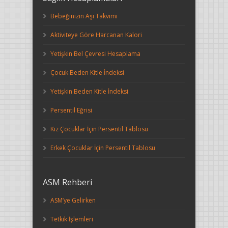
Bebeğinizin Aşı Takvimi
Aktiviteye Göre Harcanan Kalori
Yetişkin Bel Çevresi Hesaplama
Çocuk Beden Kitle İndeksi
Yetişkin Beden Kitle İndeksi
Persentil Eğrisi
Kız Çocuklar İçin Persentil Tablosu
Erkek Çocuklar İçin Persentil Tablosu
ASM Rehberi
ASM’ye Gelirken
Tetkik İşlemleri