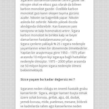
Sigaranın dumanında bulunan zehirli gazlar ise
nitrojen oksit ve eksoz gazı olarak da bilinen
karbon monoksit gazıdır. Özellikle karbon
monoksit gazı kanın oksijen taşıma gücünü
azaltır. Nikotin ise bağımlılık yapar. Nikotin
aslında bir zehirdir. Nikotin yüksek dozda
alındığında öldürebilir. Kan basıncını yani
tansiyonu ve kalp hızını(nabzı) artırır. Sigara
karbon monoksit ile birlikte kalp ve beyin
damarlarının hastalanmasına yol açar.
Sigara içenlerin yaklaşık % 25 i sigara nedeniyle
yaşamlarının erken bir döneminde ölmektedirler.
Yapılan bir araştırmaya göre 1950 – 1975 yılları
arasında 10 milyon kişi sigaraya bağlı hastalıklar
nedeniyle ölmüştür. 1975 – 2000 yılları arasında
ise 50 milyon kişinin sigara nedeniyle ölmesi
beklenmekteydi.
Sizce yaşam bu kadar değersiz mi ?
Sigaranın neden olduğu en önemli hastalık grubu
kanserlerdir. Sigara, akciğer kanseri başta olmak
üzere soluk borusu, gırtlak, ağız, dil, dudak,
yemek borusu, mide, pankreas, mesane, böbrek
ve kadınlarda rahim ağzı kanserlerine neden