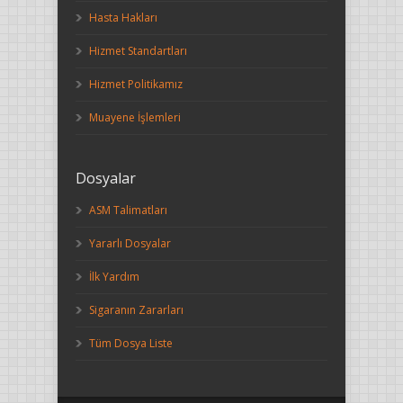
Hasta Hakları
Hizmet Standartları
Hizmet Politikamız
Muayene İşlemleri
Dosyalar
ASM Talimatları
Yararlı Dosyalar
İlk Yardım
Sigaranın Zararları
Tüm Dosya Liste